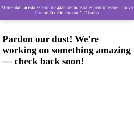
Momentan, acesta este un magazin demonstrativ pentru testare - nu va
LinkedIn
Instagram
Facebook
Piscinescu.ro
Autentificare
fi onorată nicio comandă.
Dismiss
Pardon our dust! We're
working on something amazing
— check back soon!