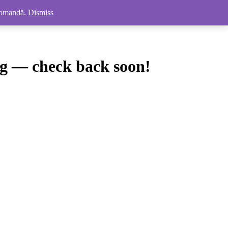
 comandă.
Dismiss
LinkedIn
Instagram
Facebook
Autentificare
g — check back soon!