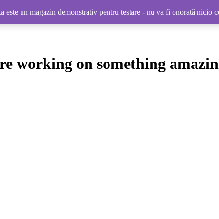
 este un magazin demonstrativ pentru testare - nu va fi onorată nicio
're working on something amazin