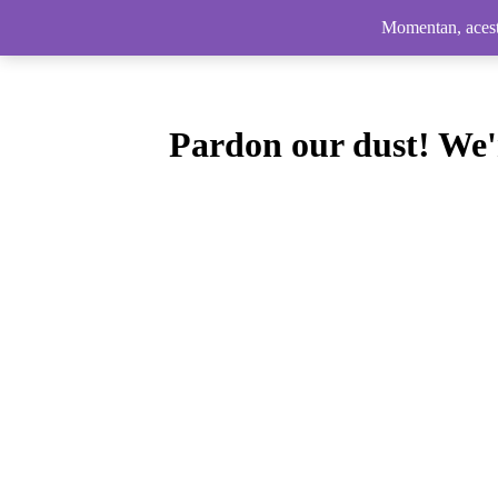
Momentan, acesta
Piscinescu.ro
Pardon our dust! We