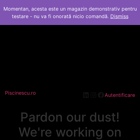
Momentan, acesta este un magazin demonstrativ pentru
testare - nu va fi onorată nicio comandă.
Dismiss
Piscinescu.ro
LinkedIn
Instagram
Facebook
Autentificare
Pardon our dust!
We're working on