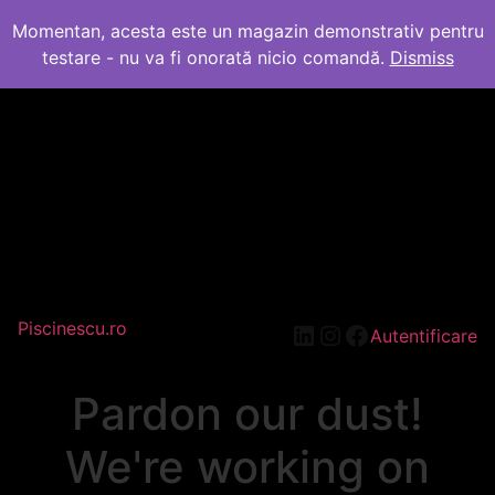
Momentan, acesta este un magazin demonstrativ pentru
testare - nu va fi onorată nicio comandă.
Dismiss
Piscinescu.ro
LinkedIn
Instagram
Facebook
Autentificare
Pardon our dust!
We're working on