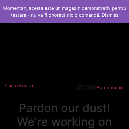
Momentan, acesta este un magazin demonstrativ pentru
testare - nu va fi onorată nicio comandă.
Dismiss
Piscinescu.ro
LinkedIn
Instagram
Facebook
Autentificare
Pardon our dust!
We're working on