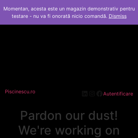
Momentan, acesta este un magazin demonstrativ pentru
testare - nu va fi onorată nicio comandă.
Dismiss
Piscinescu.ro
LinkedIn
Instagram
Facebook
Autentificare
Pardon our dust!
We're working on