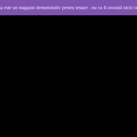
 este un magazin demonstrativ pentru testare - nu va fi onorată nicio