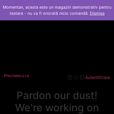
Momentan, acesta este un magazin demonstrativ pentru
testare - nu va fi onorată nicio comandă.
Dismiss
Piscinescu.ro
LinkedIn
Instagram
Facebook
Autentificare
Pardon our dust!
We're working on