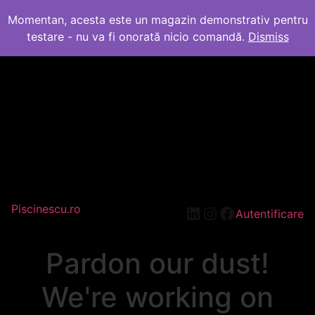
Momentan, acesta este un magazin demonstrativ pentru
testare - nu va fi onorată nicio comandă.
Dismiss
Piscinescu.ro
LinkedIn
Instagram
Facebook
Autentificare
Pardon our dust!
We're working on