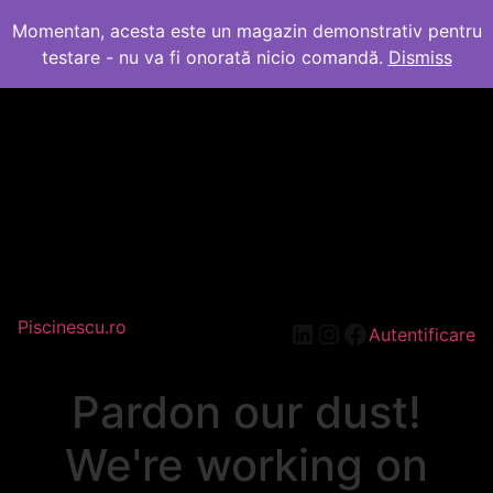
Momentan, acesta este un magazin demonstrativ pentru
testare - nu va fi onorată nicio comandă.
Dismiss
Piscinescu.ro
LinkedIn
Instagram
Facebook
Autentificare
Pardon our dust!
We're working on